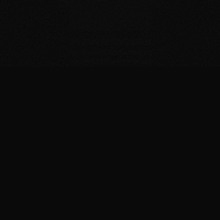
Tout commence
en
1920
...
Une institution centenaire qui porte un costume
noir parfaitement taillé. Au cœur de notre